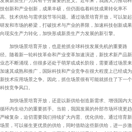
发展新质生产力具有十分重要的意义。近年来，我国大力推动科
技创新和产业创新，成果丰硕，但仍面临着科技成果转化率不
高、技术供给与需求脱节等问题。通过场景培育开放，可以架起
研发和市场的桥梁，打破技术与产业的界限，加速科技创新成果
向现实生产力转化，加快形成新质生产力发展的新引擎。
加快场景培育开放，也是抢抓全球科技发展先机的重要路
径。随着新一轮科技革命和产业变革加速演进，新技术新产品新
业态不断涌现，但很多还处于萌芽或成长阶段，需要通过场景来
加速其成熟和推广，国际科技和产业竞争在很大程度上已经成为
新技术应用场景之争。因此，抓住场景很有可能就抓住了下一个
科技竞争风口。
加快场景培育开放，还是以新供给创造新需求、增强国内大
循环内生动力的重要抓手。当前，我国发展的外部市场环境更趋
严峻复杂，迫切需要我们持续扩大内需、优化供给。通过培育新
场景，可以催生更优质的供给，同时借助这些新供给，进一步激