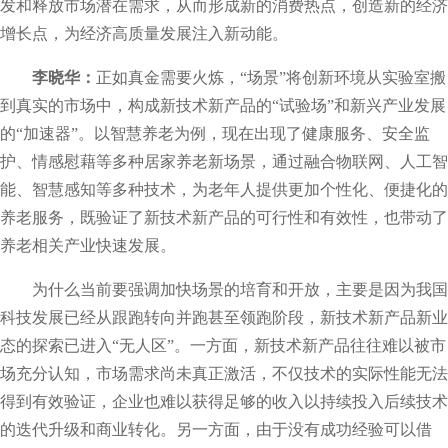
发和释放市场潜在需求，从而形成新的消费热点，创造新的经济
增长点，为经济高质量发展注入新动能。
李晓华：
正如真金需要火炼，“场景”将创新环境从实验室搬
到真实的市场中，构成新技术新产品的“试验场”和新兴产业发展
的“加速器”。以智慧养老为例，现在出现了健康服务、安全监
护、情感慰藉等多种居家养老新场景，通过融合物联网、人工智
能、智慧感知等多种技术，为老年人提供更加个性化、便捷化的
养老服务，既验证了新技术新产品的可行性和有效性，也带动了
养老相关产业快速发展。
为什么当前要强调加快场景的培育和开放，主要是因为我国
科技发展已经从跟跑转向并跑甚至领跑阶段，新技术新产品新业
态的探索已进入“无人区”。一方面，新技术新产品往往难以被市
场充分认知，市场需求尚未真正激活，不仅技术的实际性能无法
得到有效验证，企业也难以获得足够的收入以持续投入后续技术
的迭代升级和商业转化。另一方面，由于没有成功经验可以借