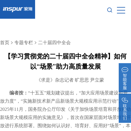
>
>
首页
专题专栏
二十届四中全会
【学习贯彻党的二十届四中全会精神】如何
以“场景”助力高质量发展
智
能
《求是》杂志记者 旷思思 尹立蒙
客
服
编者按：
“十五五”规划建议提出，“加大应用场景建设和开
放力度”，“实施新技术新产品新场景大规模应用示范行动”。
联
2025年11月，国务院办公厅印发《关于加快场景培育和开放推动
系
我
新场景大规模应用的实施意见》，首次在国家层面对场景培育开
们
放进行系统部署。围绕如何认识好、培育好、应用好“场景”，本