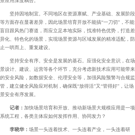
景应用深度耦合。
坚持因地制宜。不同地区在资源禀赋、产业基础、发展阶段
等方面存在显著差异，因此场景培育开放不能搞“一刀切”，不能
盲目跟风热门赛道，而应立足本地实际，找准特色优势，打造差
异化、特色化的场景，实现场景资源与区域发展的精准适配，防
止一哄而上、重复建设。
坚持安全有序。安全是发展的基石。应强化安全意识，在场
景设计、建设、运营等各个环节，充分考虑新技术应用可能带来
的安全风险，如数据安全、伦理安全等，加强风险预警与合规监
管，建立健全风险应对机制，确保既“放得活”又“管得好”，让场
景安全有序发展。
记者：
加快场景培育和开放、推动新场景大规模应用是一项
系统工程，各类主体应如何发挥作用、协同发力？
李晓华：
场景一头连着技术、一头连着产业，一头连着研