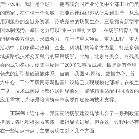
产业体系。我国是全球唯一拥有联合国产业分类中全部工业门类
的国家，在任何一个领域，都能迅速组织起从研发到生产、从应
用到服务的全链条资源，形成完整的场景生态。三是拥有新型举
国体制优势。举国之力可以“集中力量办大事”，在场景培育方面
能整合各方资源，形成合力。在一些重大项目、重大工程、重大
活动中，能够调动政府、企业、科研机构等多方力量，打造多领
域多路线技术交叉融合的应用场景。比如，北京冬奥会、冬残奥
会的成功举办，便集中应用了200多项科技成果。四是拥有全球
领先的新型基础设施体系。当前，我国5G网络、数据中心、算
力中心、工业互联网等新型基础设施已实现规模化部署，在覆盖
广度、技术成熟度上都位居世界前列，能够精准适配不同场景的
应用需求，为场景培育筑牢坚实硬件底座与技术支撑。
王琛伟：
近年来，我国围绕场景建设陆续出台了一系列政策
措施，各地积极探索实践，取得显著进展。但在这一过程中还存
在一些堵点卡点，主要表现在以下几个方面。