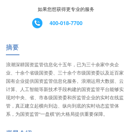
如果您想获得更专业的服务
400-018-7700
摘要
浪潮深耕国资监管信息化十五年，已为三十余家中央企
业、十余个省级国资委、三十余个市级国资委以及近百家
国有企业提供国资监管信息化服务。浪潮运用大数据、云
计算、人工智能等新技术手段构建的国资监管平台能够实
现对中央、省、市各级国资委和所监管企业的实时在线监
管，真正建立起横向到边、纵向到底的实时动态监管体
系，为国资监管“一盘棋”的大格局提供重要保障。