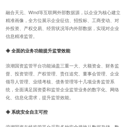
融合天元、Wind等互联网外部数据源，以企业为核心建立
精准画像，全方位展示企业征信、招投标、工商变动、对
外投资、产权交易、经营状况等内外部数据，实现对企业
信息精准监管。
◈ 全面的业务功能提升监管效能
浪潮国资监管平台功能涵盖三重一大、大额资金、财务监
督、投资管理、产权管理、责任追究、董事会管理、企业
领导人管理、业绩考核、债务管理等十几项业务监管系
统，全面满足国资委和监管企业监管业务的数字化、网络
化、信息化需求，提升监管效能。
◈ 系统安全自主可控
浪潮国资在线监管平台采取多种安全措施从数据存储、数