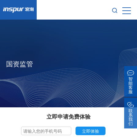
国资监管
智
能
客
服
联
系
立即申请免费体验
我
们