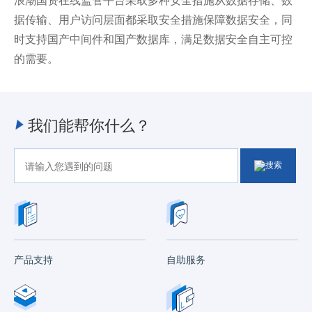
据传输、用户访问层面都采取安全措施保障数据安全，同
时支持国产中间件和国产数据库，满足数据安全自主可控
的需要。
我们能帮你什么？
产品支持
自助服务