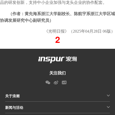
品的研发创新，支持中小企业加强与龙头企业的协作配套。
（作者：黄先海系浙江大学副校长、陈航宇系浙江大学区域
协调发展研究中心副研究员）
《光明日报》（2025年04月28日 06版）
2
关注我们
关于浪潮
新闻与活动