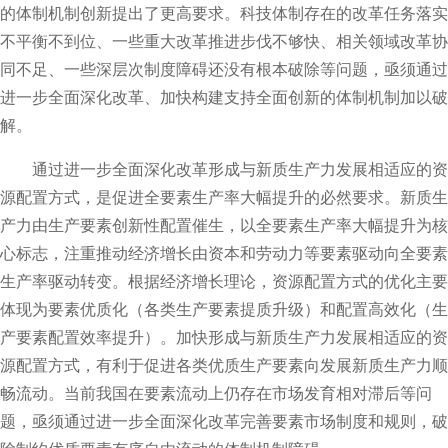
的体制机制创新提出了更高要求。科技体制存在的改革任务落实
不平衡不到位、一些重大改革推进步伐不够快、相关领域改革协
同不足、一些深层次制度障碍还没有根本破除等问题，亟须通过
进一步全面深化改革、加快构建支持全面创新的体制机制加以破
解。
通过进一步全面深化改革形成与新质生产力发展相适应的资
源配置方式，是促进全要素生产率大幅提升的必然要求。新质生
产力由生产要素创新性配置催生，以全要素生产率大幅提升为核
心标志，注重推动经济增长由资本和劳动力等要素驱动向全要素
生产率驱动转变。根据经济增长理论，资源配置方式的优化主要
体现为要素优质化（各类生产要素提质升级）和配置高效化（生
产要素配置效率提升）。加快形成与新质生产力发展相适应的资
源配置方式，有利于促进各类优质生产要素向发展新质生产力顺
畅流动。当前我国在要素流动上仍存在市场发育相对滞后等问
题，亟须通过进一步全面深化改革完善要素市场制度和规则，破