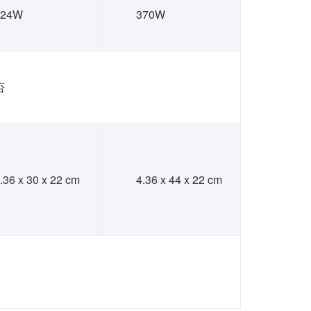
124W
370W
否
.36 x 30 x 22 cm
4.36 x 44 x 22 cm