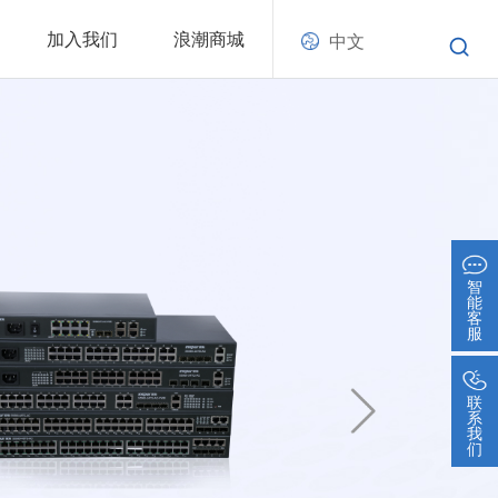
加入我们
浪潮商城
中文
智
能
客
服
联
系
我
们