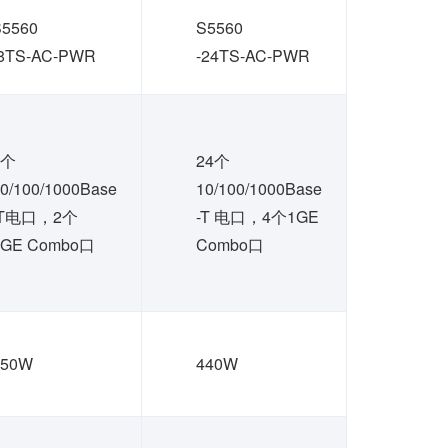
S5560
S5560
-8TS-AC-PWR
-24TS-AC-PWR
8个
24个
0/100/1000Base
10/100/1000Base
-T电口，2个
-T 电口，4个1GE
1GE Combo口
Combo口
150W
440W