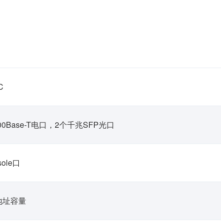
C
1000Base-T电口，2个千兆SFP光口
sole口
C地址容量