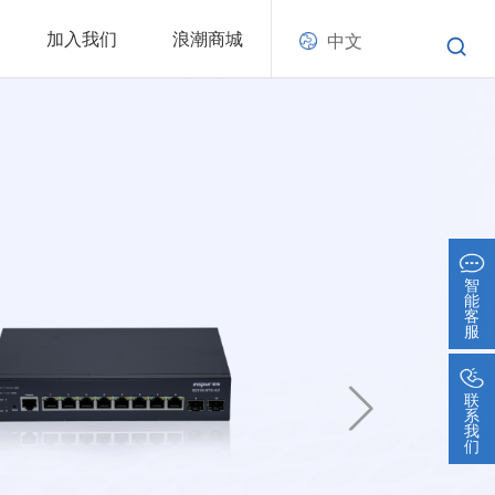
加入我们
浪潮商城
中文
智
能
客
服
联
系
我
们