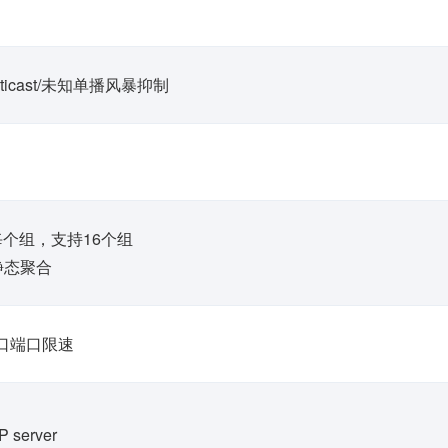
Multicast/未知单播风暴抑制
每个组，支持16个组
静态聚合
口端口限速
server