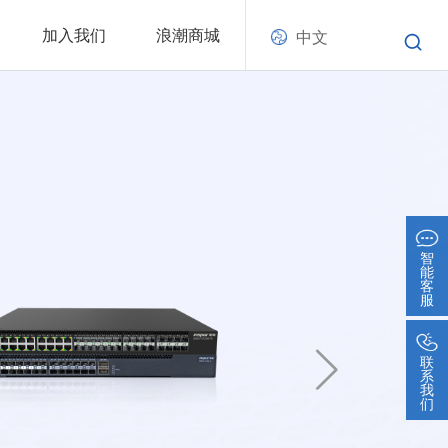
加入我们
浪潮商城
中文
智
能
客
服
联
系
我
们