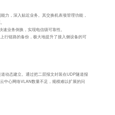
制能力，深入贴近业务。其交换机表项管理功能，
源。
0ms的快速业务倒换，实现电信级可靠性。
P实现了上行链路的备份，极大地提升了接入侧设备的可
N隧道动态建立。通过把二层报文封装在UDP隧道报
云中心网络VLAN数量不足，规模难以扩展的问