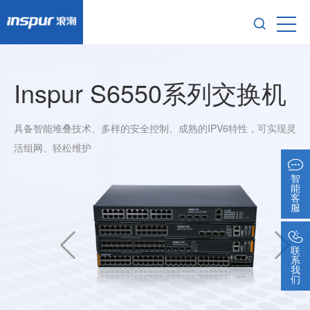
Inspur S6550系列交换机
具备智能堆叠技术、多样的安全控制、成熟的IPV6特性，可实现灵
活组网、轻松维护
智
能
客
服
联
系
我
们