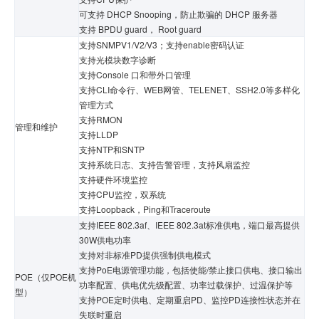
可支持 DHCP Snooping，防止欺骗的 DHCP 服务器
支持 BPDU guard， Root guard
支持SNMPV1/V2/V3；支持enable密码认证
支持光模块数字诊断
支持Console 口和带外口管理
支持CLI命令行、WEB网管、TELENET、SSH2.0等多样化
管理方式
支持RMON
管理和维护
支持LLDP
支持NTP和SNTP
支持系统日志、支持告警管理，支持风扇监控
支持硬件环境监控
支持CPU监控，双系统
支持Loopback，Ping和Traceroute
支持IEEE 802.3af、IEEE 802.3at标准供电，端口最高提供
30W供电功率
支持对非标准PD提供强制供电模式
支持PoE电源管理功能，包括使能/禁止接口供电、接口输出
POE（仅POE机
功率配置、供电优先级配置、功率过载保护、过温保护等
型）
支持POE定时供电、定期重启PD、监控PD连接性状态并在
失联时重启