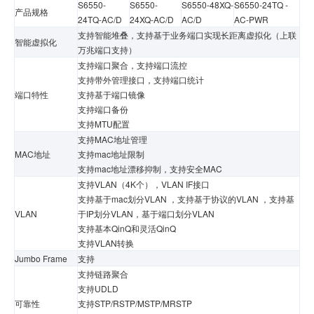
S6550-
S6550-
S6550-48XQ-
S6550-24TQ -
产品规格
24TQ-AC/D
24XQ-AC/D
AC/D
AC-PWR
支持智能堆叠，支持基于业务端口实现长距离虚拟化（上联
智能虚拟化
万兆端口支持）
支持端口聚合，支持端口流控
支持带外管理接口，支持端口统计
端口特性
支持基于端口镜像
支持端口备份
支持MTU配置
支持MAC地址管理
MAC地址
支持mac地址限制
支持mac地址漂移抑制，支持安全MAC
支持VLAN（4K个），VLAN IF接口
支持基于mac划分VLAN ，支持基于协议的VLAN ，支持基
VLAN
于IP划分VLAN，基于端口划分VLAN
支持基本QinQ和灵活QinQ
支持VLAN转换
Jumbo Frame
支持
支持链路聚合
支持UDLD
可靠性
支持STP/RSTP/MSTP/MRSTP