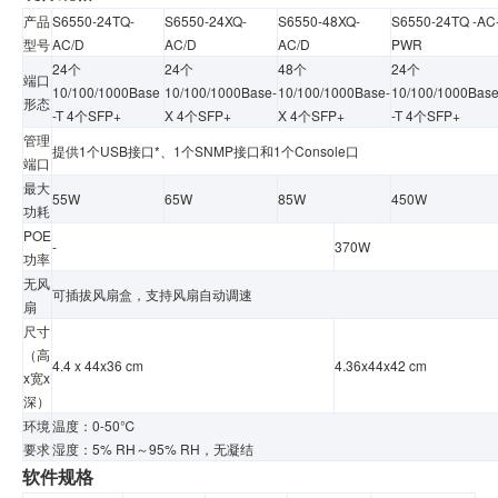
产品
S6550-24TQ-
S6550-24XQ-
S6550-48XQ-
S6550-24TQ -AC
型号
AC/D
AC/D
AC/D
PWR
24个
24个
48个
24个
端口
10/100/1000Base
10/100/1000Base-
10/100/1000Base-
10/100/1000Bas
形态
-T 4个SFP+
X 4个SFP+
X 4个SFP+
-T 4个SFP+
管理
提供1个USB接口*、1个SNMP接口和1个Console口
端口
最大
55W
65W
85W
450W
功耗
POE
-
370W
功率
无风
可插拔风扇盒，支持风扇自动调速
扇
尺寸
（高
4.4 x 44x36 cm
4.36x44x42 cm
x宽x
深）
环境
温度：0-50℃
要求
湿度：5% RH～95% RH，无凝结
软件规格