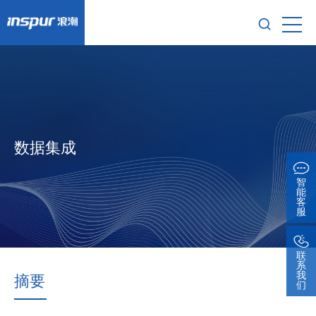
数据集成
智
能
客
服
联
系
我
摘要
们